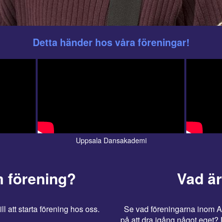
Detta händer hos våra föreningar!
Uppsala Dansakademi
m förening?
Vad ä
l att starta förening hos oss.
Se vad föreningarna inom A
på att dra igång något eget?