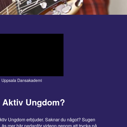
Uppsala Dansakademi
VildaKidz
r Aktiv Ungdom?
ktiv Ungdom erbjuder. Saknar du något? Sugen
 Läs mer här nedanför videon genom att trycka på