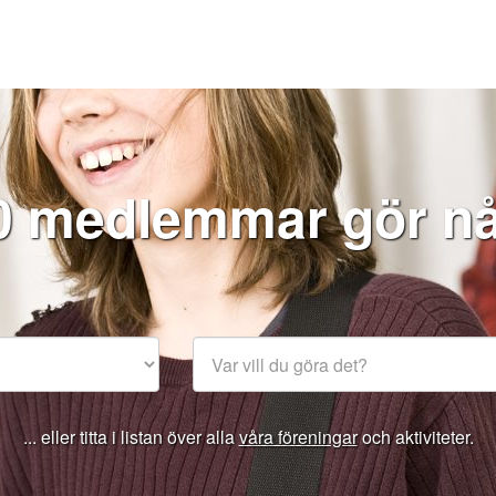
0 medlemmar gör nå`
... eller titta i listan över alla
våra föreningar
och aktiviteter.