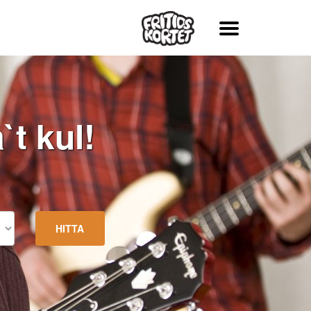
t kul!
HITTA